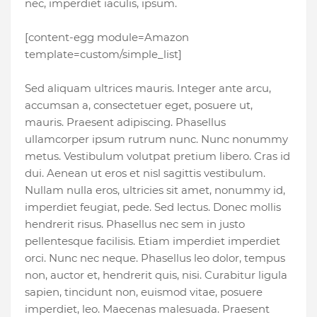
nec, imperdiet iaculis, ipsum.
[content-egg module=Amazon
template=custom/simple_list]
Sed aliquam ultrices mauris. Integer ante arcu,
accumsan a, consectetuer eget, posuere ut,
mauris. Praesent adipiscing. Phasellus
ullamcorper ipsum rutrum nunc. Nunc nonummy
metus. Vestibulum volutpat pretium libero. Cras id
dui. Aenean ut eros et nisl sagittis vestibulum.
Nullam nulla eros, ultricies sit amet, nonummy id,
imperdiet feugiat, pede. Sed lectus. Donec mollis
hendrerit risus. Phasellus nec sem in justo
pellentesque facilisis. Etiam imperdiet imperdiet
orci. Nunc nec neque. Phasellus leo dolor, tempus
non, auctor et, hendrerit quis, nisi. Curabitur ligula
sapien, tincidunt non, euismod vitae, posuere
imperdiet, leo. Maecenas malesuada. Praesent