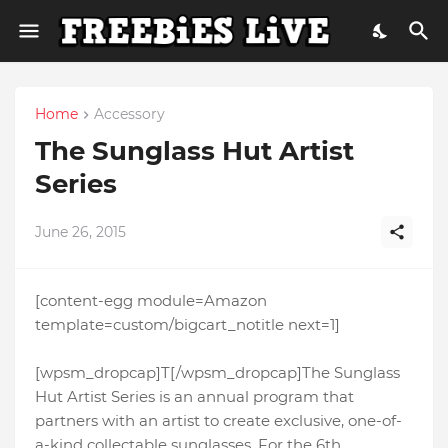
Home
Accessory
The Sunglass Hut Artist
Series
June 26, 2015
[content-egg module=Amazon
template=custom/bigcart_notitle next=1]
[wpsm_dropcap]T[/wpsm_dropcap]The Sunglass
Hut Artist Series is an annual program that
partners with an artist to create exclusive, one-of-
a-kind collectable sunglasses. For the 6th