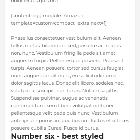
dolor lectus quis orci.
[content-egg module=Amazon
template=custom/compact_extra next=1]
Phasellus consectetuer vestibulum elit. Aenean
tellus metus, bibendum sed, posuere ac, mattis
non, nunc. Vestibulum fringilla pede sit amet
augue. In turpis. Pellentesque posuere. Praesent
turpis. Aenean posuere, tortor sed cursus feugiat,
nunc augue blandit nunc, eu sollicitudin urna
dolor sagittis lacus. Donec elit libero, sodales nec,
volutpat a, suscipit non, turpis. Nullam sagittis.
Suspendisse pulvinar, augue ac venenatis
condimentum, sem libero volutpat nibh, nec
pellentesque velit pede quis nunc. Vestibulum
ante ipsum primis in faucibus orci luctus et ultrices
posuere cubilia Curae; Fusce id purus.
Number six - best styled