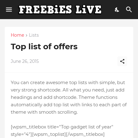
Home
Lists
Top list of offers
June 26, 2015
You can create awesome top lists with simple, but
very strong shortcode. All what you need, just add
headings and add shortcode. Theme functions
automatically add top list with links to each part of
theme with smooth scrolling.
[wpsm_titlebox title="Top gadget list of year"
style="4"][wpsm_toplist][/wpsm_titlebox]