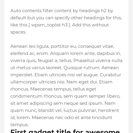
Auto contents filter content by headings h2 by
default but you can specify other headings for this,
like this [ wpsm_toplist h3 ]. Add this without
spaces.
Aenean leo ligula, porttitor eu, consequat vitae,
eleifend ac, enim. Aliquam lorem ante, dapibus in,
viverra quis, feugiat a, tellus. Phasellus viverra nulla
ut metus varius laoreet. Quisque rutrum. Aenean
imperdiet. Etiam ultricies nisi vel augue. Curabitur
ullamcorper ultricies nisi. Nam eget dui. Etiam
rhoncus. Maecenas tempus, tellus eget
condimentum rhoncus, sem quam semper libero,
sit amet adipiscing sem neque sed ipsum. Nam
quam nunc, blandit vel, luctus pulvinar, hendrerit
id, lorem. Maecenas nec odio et ante tincidunt
tempus.
First gadget title for awesome