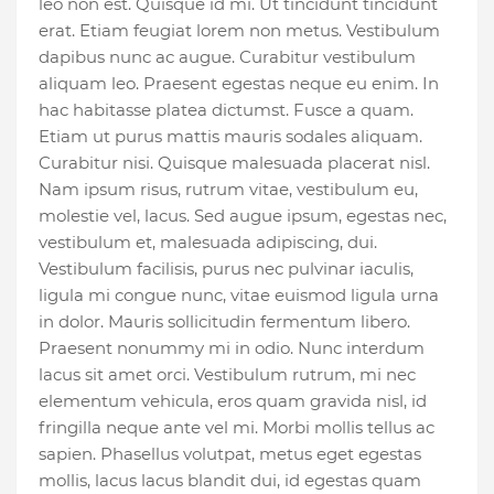
leo non est. Quisque id mi. Ut tincidunt tincidunt
erat. Etiam feugiat lorem non metus. Vestibulum
dapibus nunc ac augue. Curabitur vestibulum
aliquam leo. Praesent egestas neque eu enim. In
hac habitasse platea dictumst. Fusce a quam.
Etiam ut purus mattis mauris sodales aliquam.
Curabitur nisi. Quisque malesuada placerat nisl.
Nam ipsum risus, rutrum vitae, vestibulum eu,
molestie vel, lacus. Sed augue ipsum, egestas nec,
vestibulum et, malesuada adipiscing, dui.
Vestibulum facilisis, purus nec pulvinar iaculis,
ligula mi congue nunc, vitae euismod ligula urna
in dolor. Mauris sollicitudin fermentum libero.
Praesent nonummy mi in odio. Nunc interdum
lacus sit amet orci. Vestibulum rutrum, mi nec
elementum vehicula, eros quam gravida nisl, id
fringilla neque ante vel mi. Morbi mollis tellus ac
sapien. Phasellus volutpat, metus eget egestas
mollis, lacus lacus blandit dui, id egestas quam