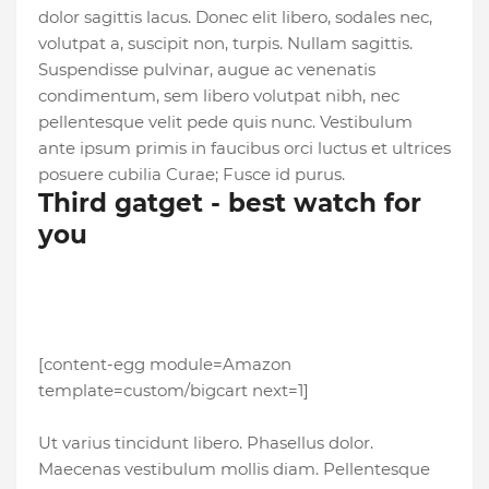
dolor sagittis lacus. Donec elit libero, sodales nec,
volutpat a, suscipit non, turpis. Nullam sagittis.
Suspendisse pulvinar, augue ac venenatis
condimentum, sem libero volutpat nibh, nec
pellentesque velit pede quis nunc. Vestibulum
ante ipsum primis in faucibus orci luctus et ultrices
posuere cubilia Curae; Fusce id purus.
Third gatget - best watch for
you
[content-egg module=Amazon
template=custom/bigcart next=1]
Ut varius tincidunt libero. Phasellus dolor.
Maecenas vestibulum mollis diam. Pellentesque