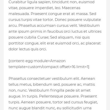
Curabitur ligula sapien, tincidunt non, euismod
vitae, posuere imperdiet, leo. Maecenas
malesuada. Praesent congue erat at massa. Sed
cursus turpis vitae tortor. Donec posuere vulputate
arcu. Phasellus accumsan cursus velit. Vestibulum
ante ipsum primis in faucibus orci luctus et ultrices
posuere cubilia Curae; Sed aliquam, nisi quis
porttitor congue, elit erat euismod orci, ac placerat
dolor lectus quis orci.
[content-egg module=Amazon
template=custom/compact offset=16 limit=1]
Phasellus consectetuer vestibulum elit. Aenean
tellus metus, bibendum sed, posuere ac, mattis
non, nunc. Vestibulum fringilla pede sit amet
augue. In turpis. Pellentesque posuere. Praesent
turpis. Aenean posuere, tortor sed cursus feugiat,
nunc augue blandit nunc, eu sollicitudin urna