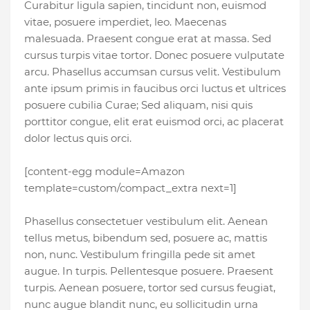
Curabitur ligula sapien, tincidunt non, euismod
vitae, posuere imperdiet, leo. Maecenas
malesuada. Praesent congue erat at massa. Sed
cursus turpis vitae tortor. Donec posuere vulputate
arcu. Phasellus accumsan cursus velit. Vestibulum
ante ipsum primis in faucibus orci luctus et ultrices
posuere cubilia Curae; Sed aliquam, nisi quis
porttitor congue, elit erat euismod orci, ac placerat
dolor lectus quis orci.
[content-egg module=Amazon
template=custom/compact_extra next=1]
Phasellus consectetuer vestibulum elit. Aenean
tellus metus, bibendum sed, posuere ac, mattis
non, nunc. Vestibulum fringilla pede sit amet
augue. In turpis. Pellentesque posuere. Praesent
turpis. Aenean posuere, tortor sed cursus feugiat,
nunc augue blandit nunc, eu sollicitudin urna